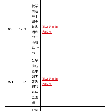
就業
構造
基本
調査
報告
国会図書館
1968
1969
昭和
内限定
43年
地域
編 そ
の3
就業
構造
基本
調査
国会図書館
1971
1972
報告
内限定
昭和
46年
全国
編
就業