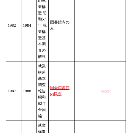
の就
業構
造 昭
和57
図書館内の
1982
1984
年 就
み
業構
造基
本調
査の
解説
就業
構造
基本
調査
国会図書館
1987
1988
報告
e-Stat
内限定
昭和
62年
全国
編
就業
構造