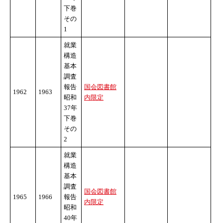
下巻
その
1
就業
構造
基本
調査
報告
国会図書館
1962
1963
昭和
内限定
37年
下巻
その
2
就業
構造
基本
調査
国会図書館
1965
1966
報告
内限定
昭和
40年