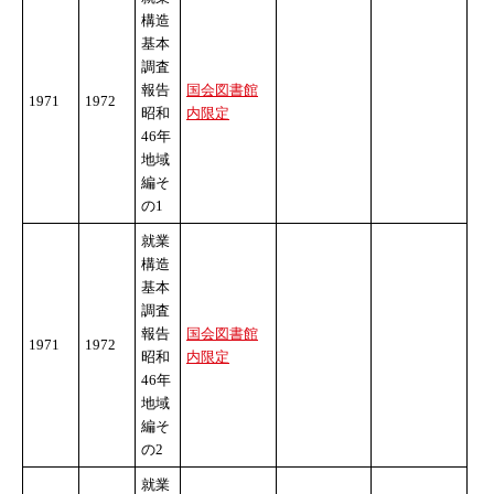
構造
基本
調査
報告
国会図書館
1971
1972
昭和
内限定
46年
地域
編そ
の1
就業
構造
基本
調査
報告
国会図書館
1971
1972
昭和
内限定
46年
地域
編そ
の2
就業