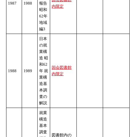
1987
1988
報告
内限定
昭和
62年
地域
編3
日本
の就
業構
造 昭
和62
国会図書館
1988
1989
年 就
内限定
業構
造基
本調
査の
解説
就業
構造
基本
調査
図書館内の