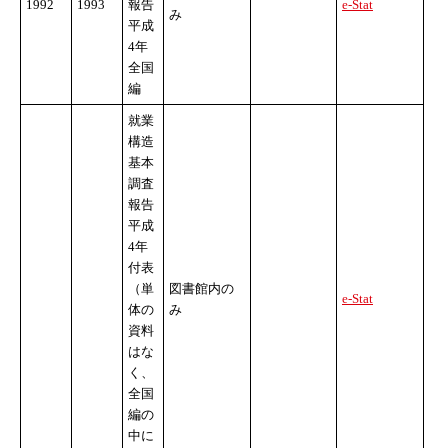
1992
1993
報告
e-Stat
み
平成
4年
全国
編
就業
構造
基本
調査
報告
平成
4年
付表
（単
図書館内の
e-Stat
体の
み
資料
はな
く、
全国
編の
中に