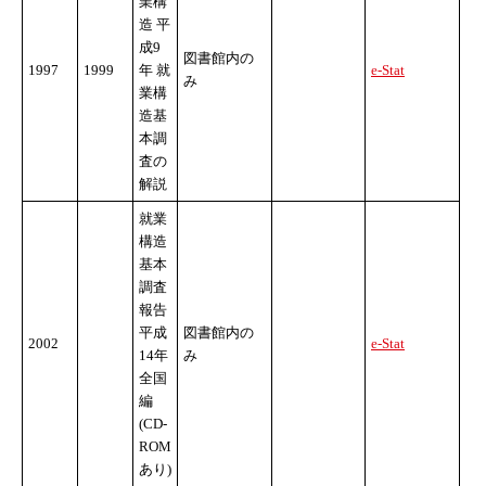
業構
造 平
成9
図書館内の
1997
1999
年 就
e-Stat
み
業構
造基
本調
査の
解説
就業
構造
基本
調査
報告
平成
図書館内の
2002
e-Stat
14年
み
全国
編
(CD-
ROM
あり)