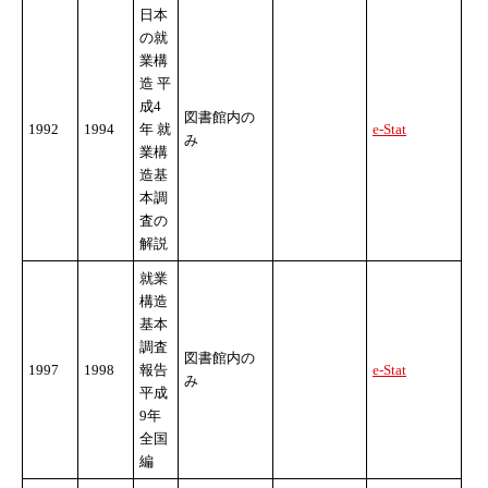
日本
の就
業構
造 平
成4
図書館内の
1992
1994
年 就
e-Stat
み
業構
造基
本調
査の
解説
就業
構造
基本
調査
図書館内の
1997
1998
報告
e-Stat
み
平成
9年
全国
編