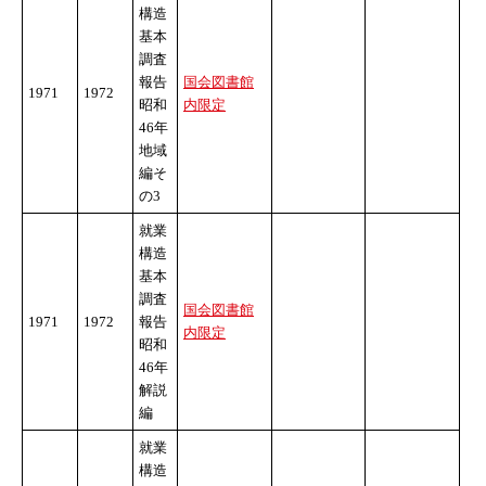
構造
基本
調査
報告
国会図書館
1971
1972
昭和
内限定
46年
地域
編そ
の3
就業
構造
基本
調査
国会図書館
1971
1972
報告
内限定
昭和
46年
解説
編
就業
構造