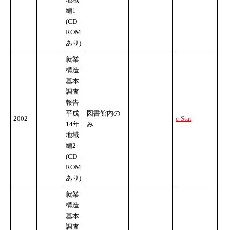
編1
(CD-
ROM
あり)
就業
構造
基本
調査
報告
平成
図書館内の
2002
e-Stat
14年
み
地域
編2
(CD-
ROM
あり)
就業
構造
基本
調査