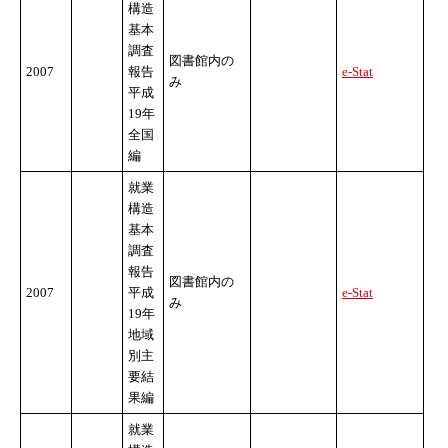
構造
基本
調査
図書館内の
2007
報告
e-Stat
み
平成
19年
全国
編
就業
構造
基本
調査
報告
図書館内の
2007
平成
e-Stat
み
19年
地域
別主
要結
果編
就業