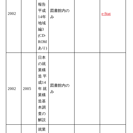
報告
平成
図書館内の
2002
e-Stat
14年
み
地域
編3
(CD-
ROM
あり)
日本
の就
業構
造 平
成14
図書館内の
2002
2005
年 就
み
業構
造基
本調
査の
解説
就業