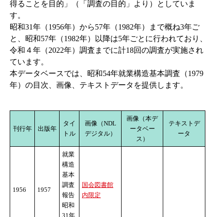
得ることを目的」（「調査の目的」より）としていま
す。
昭和31年（1956年）から57年（1982年）まで概ね3年ご
と、昭和57年（1982年）以降は5年ごとに行われており、
令和４年（2022年）調査までに計18回の調査が実施され
ています。
本データベースでは、昭和54年就業構造基本調査（1979
年）の目次、画像、テキストデータを提供します。
画像（本デ
タイ
画像（NDL
テキストデ
刊行年
出版年
ータベー
トル
デジタル）
ータ
ス）
就業
構造
基本
調査
国会図書館
1956
1957
報告
内限定
昭和
31年