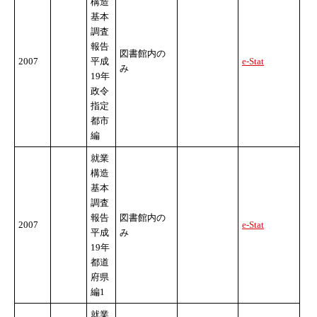
構造
基本
調査
報告
図書館内の
2007
平成
e-Stat
み
19年
政令
指定
都市
編
就業
構造
基本
調査
報告
図書館内の
2007
e-Stat
平成
み
19年
都道
府県
編1
就業