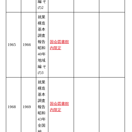
編 そ
の2
就業
構造
基本
調査
報告
国会図書館
1965
1966
昭和
内限定
40年
地域
編 そ
の3
就業
構造
基本
調査
国会図書館
1968
1969
報告
内限定
昭和
43年
全国
編