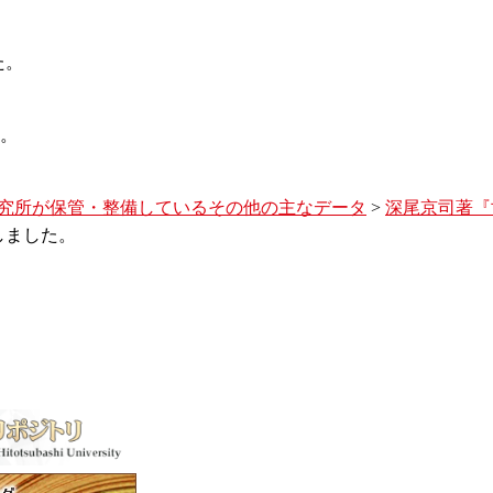
た。
。
究所が保管・整備しているその他の主なデータ
>
深尾京司著『
しました。